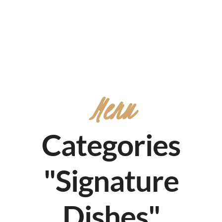
Carrer de l'Ambaixador Vich, 6, 46002 València, Valencia
+34 633204424
Facebook
Instagram
Tripadvisor
Inicio
Sobre nosotros
Menu
Reservas
Horario
Donde estamos
Menu
Categories
"Signature
Dishes"