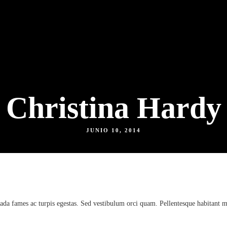
Christina Hardy
JUNIO 10, 2014
suada fames ac turpis egestas. Sed vestibulum orci quam. Pellentesque habitant 